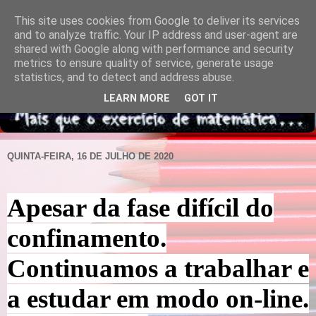
This site uses cookies from Google to deliver its services
and to analyze traffic. Your IP address and user-agent are
shared with Google along with performance and security
metrics to ensure quality of service, generate usage
statistics, and to detect and address abuse.
LEARN MORE
GOT IT
QUINTA-FEIRA, 16 DE JULHO DE 2020
Apesar da fase difícil do
confinamento.
Continuamos a trabalhar e
a estudar em modo on-line.