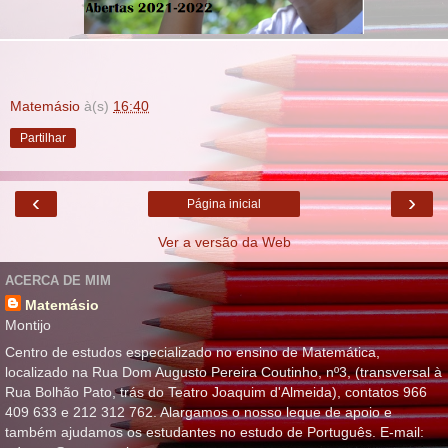
Matemásio
à(s)
16:40
Partilhar
‹
›
Página inicial
Ver a versão da Web
ACERCA DE MIM
Matemásio
Montijo
Centro de estudos especializado no ensino de Matemática,
localizado na Rua Dom Augusto Pereira Coutinho, nº3, (transversal à
Rua Bolhão Pato, trás do Teatro Joaquim d'Almeida), contatos 966
409 633 e 212 312 762. Alargamos o nosso leque de apoio e
também ajudamos os estudantes no estudo de Português. E-mail: