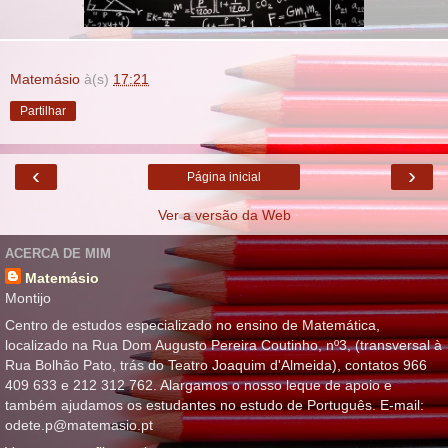
Matemásio
à(s)
17:21
Partilhar
‹
›
Página inicial
Ver a versão da Web
ACERCA DE MIM
Matemásio
Montijo
Centro de estudos especializado no ensino de Matemática,
localizado na Rua Dom Augusto Pereira Coutinho, nº3, (transversal à
Rua Bolhão Pato, trás do Teatro Joaquim d'Almeida), contatos 966
409 633 e 212 312 762. Alargamos o nosso leque de apoio e
também ajudamos os estudantes no estudo de Português. E-mail:
odete.p@matemasio.pt